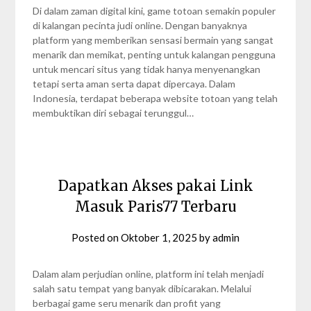
Di dalam zaman digital kini, game totoan semakin populer
di kalangan pecinta judi online. Dengan banyaknya
platform yang memberikan sensasi bermain yang sangat
menarik dan memikat, penting untuk kalangan pengguna
untuk mencari situs yang tidak hanya menyenangkan
tetapi serta aman serta dapat dipercaya. Dalam
Indonesia, terdapat beberapa website totoan yang telah
membuktikan diri sebagai terunggul…
Dapatkan Akses pakai Link
Masuk Paris77 Terbaru
Posted on
Oktober 1, 2025
by
admin
Dalam alam perjudian online, platform ini telah menjadi
salah satu tempat yang banyak dibicarakan. Melalui
berbagai game seru menarik dan profit yang