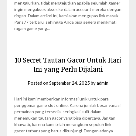
menggiurkan, tidak mengejutkan apabila sejumlah gamer
ingin mengakses akses ke dalam account mereka dengan
ringan. Dalam artikel ini, kami akan mengupas link masuk
Paris77 terbaru, sehingga Anda bisa segera menikmati
ragam game yang…
10 Secret Tautan Gacor Untuk Hari
Ini yang Perlu Dijalani
Posted on
September 24, 2025
by
admin
Hari ini kami memberikan informasi unik untuk para
penggemar game slot online. Karena jumlah besar variasi
permainan yang tersedia, seringkali sulit dalam
menemukan tautan gacor yang bisa dipercaya. Jangan
khawatir, karena kami telah merangkum sepuluh link
gacor terbaru yang harus dikunjungi. Dengan adanya