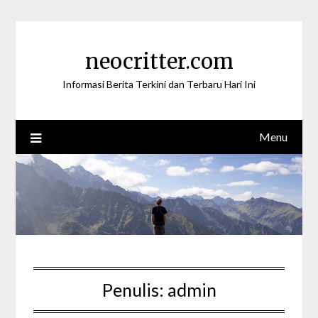
Skip
to
content
neocritter.com
Informasi Berita Terkini dan Terbaru Hari Ini
Menu
Penulis:
admin