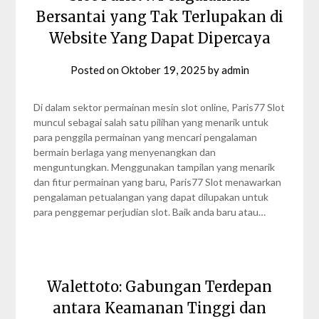
Bersantai yang Tak Terlupakan di
Website Yang Dapat Dipercaya
Posted on
Oktober 19, 2025
by
admin
Di dalam sektor permainan mesin slot online, Paris77 Slot
muncul sebagai salah satu pilihan yang menarik untuk
para penggila permainan yang mencari pengalaman
bermain berlaga yang menyenangkan dan
menguntungkan. Menggunakan tampilan yang menarik
dan fitur permainan yang baru, Paris77 Slot menawarkan
pengalaman petualangan yang dapat dilupakan untuk
para penggemar perjudian slot. Baik anda baru atau…
Walettoto: Gabungan Terdepan
antara Keamanan Tinggi dan