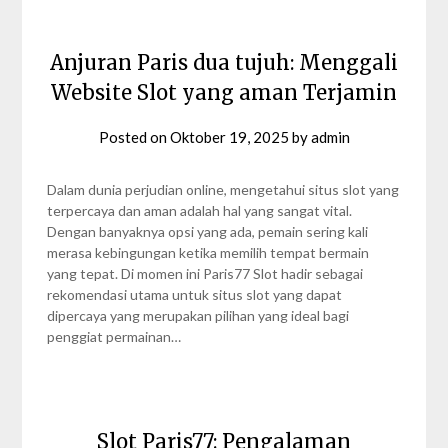
Anjuran Paris dua tujuh: Menggali
Website Slot yang aman Terjamin
Posted on
Oktober 19, 2025
by
admin
Dalam dunia perjudian online, mengetahui situs slot yang
terpercaya dan aman adalah hal yang sangat vital.
Dengan banyaknya opsi yang ada, pemain sering kali
merasa kebingungan ketika memilih tempat bermain
yang tepat. Di momen ini Paris77 Slot hadir sebagai
rekomendasi utama untuk situs slot yang dapat
dipercaya yang merupakan pilihan yang ideal bagi
penggiat permainan…
Slot Paris77: Pengalaman