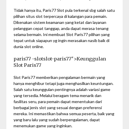
Tidak hanya itu, Paris77 Slot pula terkenal sbg salah satu
pilihan situs slot terpercaya di kalangan para pemain.
Dikenakan sistem keamanan yang ketat dan layanan
pelanggan cepat tanggap, anda dapat merasa tenang
selama bermain. Ini membuat Slot Paris77 pilihan yang
tepat untuk siapapun yg ingin merasakan nasib baik di
dunia slot online.
paris77 -slotslot-paris77″>Keunggulan
Slot Paris77
Slot Paris77 memberikan pengalaman bermain yang
hanya menghibur tetapi juga menghasilkan keuntungan.
Salah satu keunggulan pentingnya adalah variasi game
yang tersedia. Melalui beragam tema menarik dan
fasilitas seru, para pemain dapat menentukan dari
berbagai jenis slot yang sesuai dengan preferensi
mereka. Ini memastikan bahwa semua peserta, baik yang
yang baru lalu yang sudah berpengalaman, dapat
menemukan game yang inginkan.