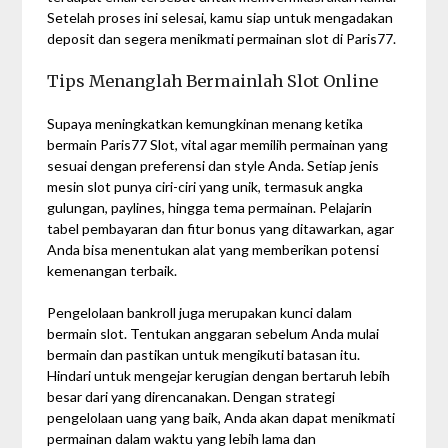
Setelah proses ini selesai, kamu siap untuk mengadakan
deposit dan segera menikmati permainan slot di Paris77.
Tips Menanglah Bermainlah Slot Online
Supaya meningkatkan kemungkinan menang ketika
bermain Paris77 Slot, vital agar memilih permainan yang
sesuai dengan preferensi dan style Anda. Setiap jenis
mesin slot punya ciri-ciri yang unik, termasuk angka
gulungan, paylines, hingga tema permainan. Pelajarin
tabel pembayaran dan fitur bonus yang ditawarkan, agar
Anda bisa menentukan alat yang memberikan potensi
kemenangan terbaik.
Pengelolaan bankroll juga merupakan kunci dalam
bermain slot. Tentukan anggaran sebelum Anda mulai
bermain dan pastikan untuk mengikuti batasan itu.
Hindari untuk mengejar kerugian dengan bertaruh lebih
besar dari yang direncanakan. Dengan strategi
pengelolaan uang yang baik, Anda akan dapat menikmati
permainan dalam waktu yang lebih lama dan