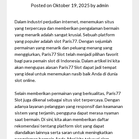
Posted on
Oktober 19, 2025
by
admin
Dalam industri perjudian internet, menemukan situs
yang terpercaya dan memberikan pengalaman bermain
yang menarik adalah sangat krusial. Sebuah platform
yang populer adalah slot Paris77. Dengan sejumlah
permainan yang menarik dan peluang menang yang
menggiurkan, Paris77 Slot telah menjadi pilihan favorit
bagi para pemain slot di Indonesia. Dalam artikel ini kita
akan mengupas alasan Paris77 Slot dapat jadi tempat
yang ideal untuk menemukan nasib baik Anda di dunia
slot online.
Selain memberikan permainan yang berkualitas, Paris77
Slot juga dikenal sebagai situs slot terpercaya. Dengan
adanya layanan pelanggan yang responsif dan keamanan
sistem yang terjamin, pengguna dapat merasa nyaman
saat bermain. Di sini, kita akan memberikan daftar
rekomendasi tentang platform slot yang dapat
diandalkan lainnya serta saran untuk meningkatkan
pengalaman bermain Anda. Mari kita telusuri alam