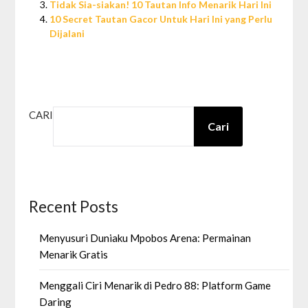
Tidak Sia-siakan! 10 Tautan Info Menarik Hari Ini
10 Secret Tautan Gacor Untuk Hari Ini yang Perlu
Dijalani
CARI
Cari
Recent Posts
Menyusuri Duniaku Mpobos Arena: Permainan
Menarik Gratis
Menggali Ciri Menarik di Pedro 88: Platform Game
Daring