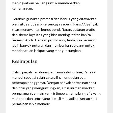
meningkatkan peluang untuk mendapatkan
kemenangan.
Terakhir, gunakan promosi dan bonus yang ditawarkan
oleh situs slot yang terpercaya seperti Paris77. Banyak
situs menawarkan bonus pendaftaran, putaran gratis,
dan skema loyalitas yang bisa meningkatkan kapital
bermain Anda. Dengan promosi ini, Anda bisa bermain
lebih banyak putaran dan memberikan peluang untuk
mendapatkan jackpot yang menguntungkan.
Kesimpulan
Dalam perjalanan dunia permainan slot online, Paris77
muncul sebagai salah satu pilihan unggulan bagi
beberapa penggemar. Dengan banyak permainan seru
dan fitur yang menguntungkan, situs ini menawarkan
pengalaman bermain yang istimewa. Tampilan grafis yang
mumpuni dan tema yang kreatif menjadikan setiap sesi
permainan lebih menarik.